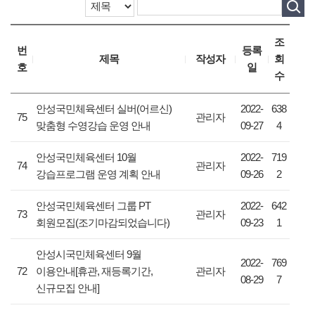
조
번
등록
제목
작성자
회
호
일
수
안성국민체육센터 실버(어르신)
2022-
638
75
관리자
맞춤형 수영강습 운영 안내
09-27
4
안성국민체육센터 10월
2022-
719
74
관리자
강습프로그램 운영 계획 안내
09-26
2
안성국민체육센터 그룹 PT
2022-
642
73
관리자
회원모집(조기마감되었습니다)
09-23
1
안성시국민체육센터 9월
2022-
769
72
이용안내[휴관, 재등록기간,
관리자
08-29
7
신규모집 안내]