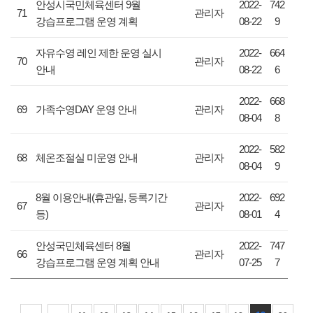
안성시국민체육센터 9월
2022-
742
71
관리자
강습프로그램 운영 계획
08-22
9
자유수영 레인 제한 운영 실시
2022-
664
70
관리자
안내
08-22
6
2022-
668
69
가족수영DAY 운영 안내
관리자
08-04
8
2022-
582
68
체온조절실 미운영 안내
관리자
08-04
9
8월 이용안내(휴관일, 등록기간
2022-
692
67
관리자
등)
08-01
4
안성국민체육센터 8월
2022-
747
66
관리자
강습프로그램 운영 계획 안내
07-25
7