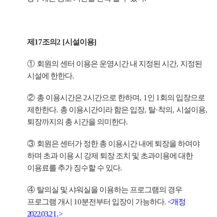
제
17
조의
2 [
시설이용
]
①
회원의 센터 이용은 운영시간 내 지정된 시간
,
지정된
시설에 한한다
.
②
총 이용시간은
2
시간으로 한하며
, 1
인
1
회의 입장으로
제한한다
.
총 이용시간이라 함은 입장
,
탈
·
착의
,
시설이용
,
퇴장까지의 총 시간을 의미한다
.
③
회원은 센터가 정한 총 이용시간 내에 퇴장을 하여야
하며 초과 이용 시 강제 퇴장 조치 및 초과이용에 대한
이용료를 추가 징수할 수 있다
.
④
탈의실 및 샤워실을 이용하는 프로그램의 경우
프로그램 개시
10
분전부터 입장이 가능하다
.
<
개정
2022.03.
21.
>