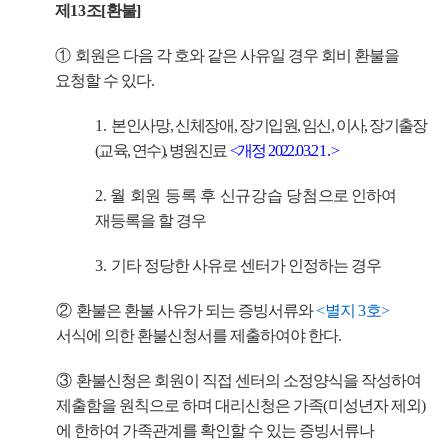
제
13
조
[
환불
]
①
회원은 다음 각 호와 같은 사유일 경우 회비 환불을
요청할 수 있다
.
1.
본인사망
,
신체장애
,
장기
입원
,
임신
,
이사
,
장기출장
(
교육
,
연수
),
병원진료
<
개정
2022.03.
21.
>
2.
월 회원 등록 후 신규강습 당첨
으로 인하여
재등록을 할 경우
3.
기타 정당한 사유로 센터가 인정하는 경우
②
환불은 환불 사유가 되는 증빙서류와
<
별지
3
호
>
서식에 의한 환불신청서를 제출하여야 한다
.
③
환불신청은 회원이 직접 센터의 소정양식을 작성하여
제출함을 원칙으로 하며 대리신청은 가족
(
미성년자 제외
)
에 한하여 가족관계를 확인할 수 있는 증빙서류나