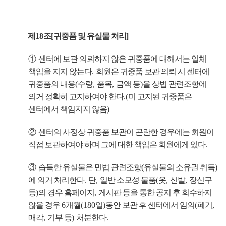
제
18
조
[
귀중품 및 유실물 처리
]
①
센터에 보관 의뢰하지 않은 귀중품에 대해서는 일체
책임을 지지 않는다
.
회원은 귀중품 보관 의뢰 시 센터에
귀중품의 내용
(
수량
,
품목
,
금액 등
)
을 상법 관련조항에
의거 정확히 고지하여야 한다
.(
미 고지된 귀중품은
센터에서 책임지지 않음
)
②
센터의 사정상 귀중품 보관이 곤란한 경우에는 회원이
직접 보관하여야 하며 그에 대한 책임은 회원에게 있다
.
③
습득한 유실물은 민법 관련조항
(
유실물의 소유권 취득
)
에 의거 처리한다
.
단
,
일반 소모성 물품
(
옷
,
신발
,
장신구
등
)
의 경우 홈페이지
,
게시판 등을 통한 공지 후 회수하지
않을 경우
6
개월
(180
일
)
동안 보관 후 센터에서 임의
(
폐기
,
매각
,
기부 등
)
처분한다
.