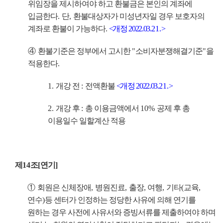
위임장을 제시하여야 하고 환불금은 본인의 계좌에
입금한다
.
단
,
환불대상자가 미성년자일 경우 보호자의
계좌로 환불이 가능하다
.
<
개정
2022.03.
21.
>
④
환불기준은 정부에서 고시한
"
소비자분쟁해결기준
"
을
적용한다
.
1.
개강 전
:
전액환불
<
개정
2022.03.
21.
>
2.
개강 후
:
총 이용금액에서
10%
공제 후 총
이용일수 일할계산 적용
제
14
조
[
연기
]
①
회원은 신체장애
,
병원진료
,
출장
,
여행
,
기타
(
교육
,
연수
)
등 센터가 인정하는 정당한 사유에 의해 연기를
원하는 경우 사전에 사유서와 증빙서류를 제출하여야 하며