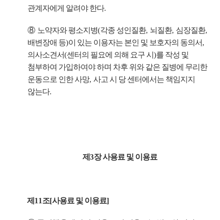
관계자에게 알려야 한다
.
⑧
노약자와 평소지병
(
각종 성인질환
,
뇌질환
,
심장질환
,
배변장애 등
)
이 있는 이용자는 본인 및 보호자의 동의서
,
의사소견서
(
센터의 필요에 의해 요구 시
)
를 작성 및
첨부하여 가입하여야 하며 차후 위와 같은 질병에 무리한
운동으로 인한 사망
,
사고 시 당 센터에서는 책임지지
않는다
.
제
3
장 사용료 및 이용료
제
11
조
[
사용료 및 이용료
]