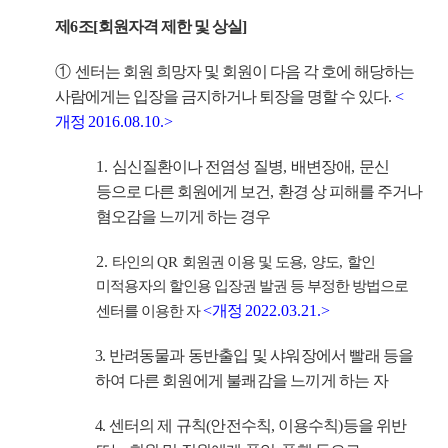
제
6
조
[
회원자격 제한 및 상실
]
①
센터는 회원 희망자 및 회원이 다음 각 호에 해당하는
사람에게는 입장을 금지하거나 퇴장을 명할 수 있다
.
<
개정
2016.08.10.>
1.
심신질환이나 전염성 질병
,
배변장애
,
문신
등으로 다른 회원에게 보건
,
환경 상 피해를 주거나
혐오감을 느끼게 하는 경우
2.
타인의
QR
회원권 이용 및 도용
,
양도
,
할인
미적용자의 할인용 입장권 발권 등 부정한 방법으로
<
개정
2022.03.21.>
센터를 이용한 자
3.
반려동물과 동반출입 및 샤워장에서 빨래 등을
하여 다른 회원에게 불쾌감을 느끼게 하는 자
4.
센터의 제 규칙
(
안전수칙
,
이용수칙
)
등을 위반