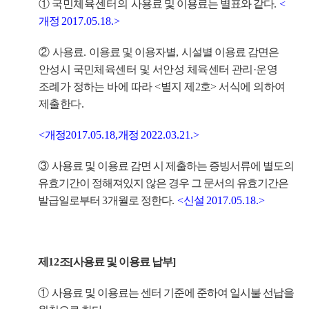
①
국민체육센터의
사용료 및 이용료는 별표와 같다
.
<
개정
2017.05.18.>
②
사용료
.
이용료 및 이용자별
,
시설별 이용료 감면은
안성시 국민체육센터 및 서안성 체육센터 관리
·
운영
조례가 정하는 바에 따라
<
별지 제
2
호
>
서식에 의하여
제출한다
.
<
개정
2017.05.18,
개정
2022.03.21.>
③
사용료 및 이용료 감면 시 제출하는 증빙서류에 별도의
유효기간이 정해져있지 않은 경우 그 문서의 유효기간은
발급일로부터
3
개월로 정한다
.
<
신설
2017.05.18.>
제
12
조
[
사용료 및 이용료 납부
]
①
사용료 및 이용료는 센터 기준에 준하여 일시불 선납을