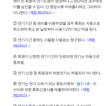
센터 는 회원의 연기신청이 정당하다고 판단되는 경우에는
이를 승인할 수 있다
.
단 증빙서류 미제출시에는 그러하지
아니한다
<
개정
2022.03.
21.
>
②
연기기간 중 센터를 이용하였을 경우 휴회는 자동으로
취소되며 취소 된 날로부터 사용기간이 계산 적용 된다
.
③
연기기간 중에도 사물함 사용료는 청구된다
.
<
개정
2022.03.
21.
>
④
회원이 신청한 연기기간이 만료되면 연기는 자동으로
종료됨
.
⑤
연기 신청 중 회원권의 부분연기는 허용되지 아니한다
.
⑥
연기는 연기 사유가 되는 증빙서류와
<
별지
4
호
>
의
서식에 의한 휴회신청서를 제출하여야한다
.
<
개정
2022.03.
21.
>