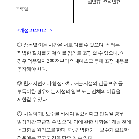
설연휴
,
추석연휴
공휴일
<
개정
2022.03.
21.
>
②
종목별 이용 시간은 서로 다를 수 있으며
,
센터는
적법한 절차를 거쳐 이를 임의로 조정 할 수 있으나
,
이
경우 적용일자
2
주 전부터 안내데스크 등에 조정 내용을
공지해야 한다
.
③
천재지변이나 행정조치
,
또는 시설의 긴급보수 등
부득이한 경우에는 시설의 일부 또는 전체의 이용을
제한할 수 있다
.
④
시설의 개
,
보수를 위하여 필요하다고 인정될 경우
일정기간 휴관할 수 있으며
,
이에 관한 사항은
1
개월 전에
공고함을 원칙으로 한다
.
단
,
긴박한 개
ㆍ
보수가 필요한
경우에는 공고 기간을 단축 할 수 있다
.