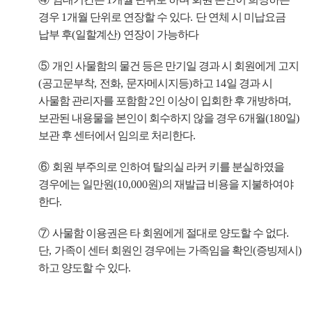
경우
1
개월 단위로 연장할 수 있다
.
단 연체 시 미납요금
납부 후
(
일할계산
)
연장이 가능하다
⑤
개인 사물함의 물건 등은 만기일 경과 시 회원에게 고지
(
공고문부착
,
전화
,
문자메시지등
)
하고
14
일 경과 시
사물함 관리자를 포함함
2
인 이상이 입회한 후 개방하며
,
보관된 내용물을 본인이 회수하지 않을 경우
6
개월
(180
일
)
보관 후 센터에서 임의로 처리한다
.
⑥
회원 부주의로 인하여 탈의실 라커 키를 분실하였을
경우에는 일만원
(10,000
원
)
의 재발급 비용을 지불하여야
한다
.
⑦
사물함 이용권은 타 회원에게 절대로 양도할 수 없다
.
단
,
가족이 센터 회원인 경우에는 가족임을 확인
(
증빙제시
)
하고 양도할 수 있다
.