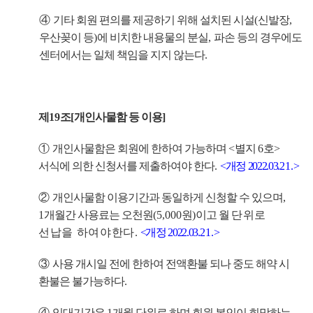
④
기타 회원 편의를 제공하기 위해 설치된 시설
(
신발장
,
우산꽂이 등
)
에 비치한 내용물의 분실
,
파손 등의 경우에도
센터에서는 일체 책임을 지지 않는다
.
제
19
조
[
개인사물함 등 이용
]
①
개인사물함은 회원에 한하여 가능하며
<
별지
6
호
>
서식에 의한 신청서를 제출하여야 한다
.
<
개정
2022.03.
21.
>
②
개인사물함 이용기간과 동일하게 신청할 수 있으며
,
1
개월간 사용료는 오천원
(5,000
원
)
이고 월
단위로
선납을 하여야한다
.
<
개정
2022.03.
21.
>
③
사용 개시일 전에 한하여 전액환불 되나 중도 해약 시
환불은 불가능하다
.
④
임대기간은
1
개월 단위로 하며 회원 본인이 희망하는