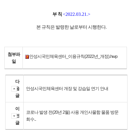
부 칙
<2022.03.21.>
본 규칙은 발령한 날로부터 시행한다
.
첨부파
안성시국민체육센터_이용규칙(2022년_개정).hwp
일
다
음
안성시국민체육센터 개장 및 강습일 연기 안내
글
이
코로나 발생 전(20년 2월) 사용 개인사물함 물품 방문
전
회수..
글