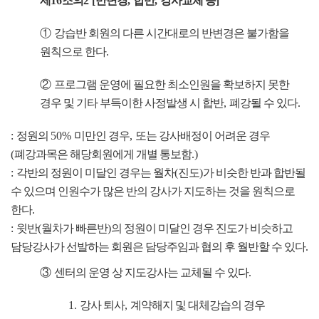
제
16
조의
2 [
반변경
,
합반
,
강사교체 등
]
①
강습반 회원의 다른 시간대로의 반변경은 불가함을
원칙으로 한다
.
②
프로그램 운영에 필요한 최소인원을 확보하지 못한
경우 및 기타 부득이한 사정발생 시 합반
,
폐강될 수 있다
.
:
정원의
50%
미만인 경우
,
또는 강사배정이 어려운 경우
(
폐강과목은 해당회원에게 개별 통보함
.)
:
각반의 정원이 미달인 경우는 월차
(
진도
)
가 비슷한 반과 합반될
수 있으며 인원수가 많은 반의 강사가 지도하는 것을 원칙으로
한다
.
:
윗반
(
월차가 빠른반
)
의 정원이 미달인 경우 진도가 비슷하고
담당강사가 선발하는 회원은 담당주임과 협의 후 월반할 수 있다
.
③
센터의 운영 상 지도강사는 교체될 수 있다
.
1.
강사 퇴사
,
계약해지 및 대체강습의 경우