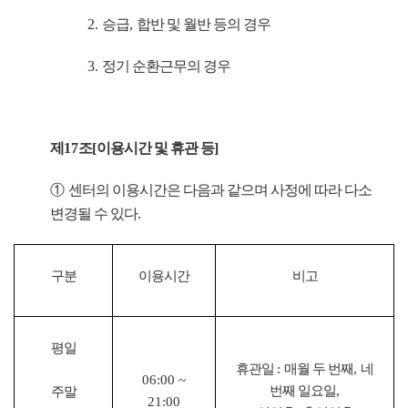
2.
승급
,
합반 및 월반 등의 경우
3.
정기 순환근무의 경우
제
17
조
[
이용시간 및 휴관 등
]
①
센터의 이용시간은 다음과 같으며 사정에 따라 다소
변경될 수 있다
.
구분
이용시간
비고
평일
휴관일
:
매월 두 번째
,
네
06:00 ~
번째 일요일
,
주말
21:00