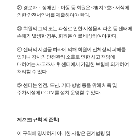
②
경로자
ㆍ
장애인
ㆍ
아동 등 회원은
<
별지
7
호
>
서식에
의한 안전서약서를 제출하여야 한다
.
③
회원의 고의 또는 과실로 인한 시설물의 파손 등 센터에
손해가 발생한 경우
,
회원은 이를 배상하여야 한다
.
④
센터의 시설물 하자에 의해 회원이 신체상의 피해를
입거나 강사의 안전관리 소홀로 인한 사고 책임에
대하여는 사고조사 후 센터에서 가입한 보험에 의거하여
처리할 수 있다
.
⑤
센터는 안전
,
도난
,
기타 방범 등을 위해 체육 및
주차시설에
CCTV
를 설치 운영할 수 있다
.
제
22
조
[
규칙 외 준칙
]
이 규칙에 명시하지 아니한 사항은 관계법령 및