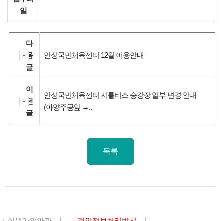
일
다
음
안성국민체육센터 12월 이용안내
글
이
안성국민체육센터 셔틀버스 승강장 일부 변경 안내
전
(아양주공앞 →..
글
목록
ㆍ회원가입약관
ㆍ개인정보처리방침