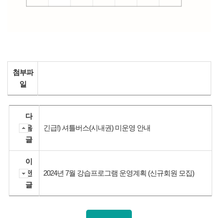
첨부파
일
다
음
긴급!) 셔틀버스(시내권) 미운영 안내
글
이
전
2024년 7월 강습프로그램 운영계획 (신규회원 모집)
글