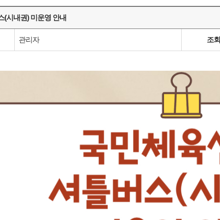
스(시내권) 미운영 안내
관리자
조