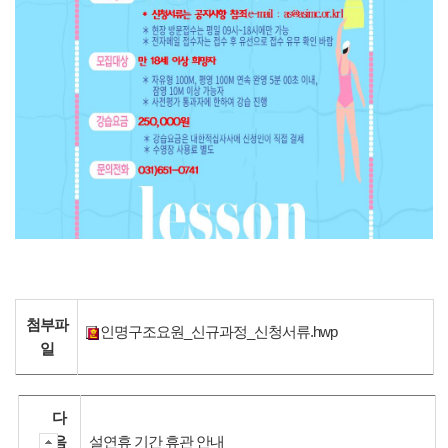
첨부파
인명구조요원_신규과정_신청서류.hwp
일
다
음
설연휴 기간 휴관 안내