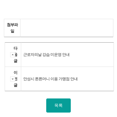
첨부파
일
다
음
근로자의날 강습 미운영 안내
글
이
전
안성시 튼튼머니 이용 가맹점 안내
글
목록