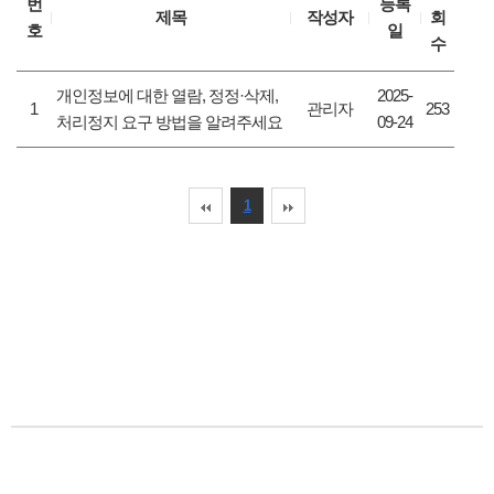
번
등록
제목
작성자
회
호
일
수
개인정보에 대한 열람, 정정·삭제,
2025-
1
관리자
253
처리정지 요구 방법을 알려주세요
09-24
1