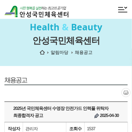
전체메
Health
&
Beauty
안성국민체육센터
홈
알림마당
채용공고
채용공고
인쇄
2025년 국민체육센터 수영장 안전가드 인력풀 위탁자
최종합격자 공고
2025-04-30
작성자
관리자
조회수
1537