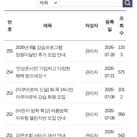
조
번
등록
제목
작성자
회
호
일
수
2026년 8월 강습프로그램
2026-
133
255
관리자
정원미달반 추가 모집 안내
07-28
3
'안성온시민' 가입하고 다양한
2026-
254
관리자
575
혜택 받으세요~!
07-21
(아쿠아로빅 신설) 화.목 14시반
2026-
101
253
관리자
아쿠아로빅 강습 회원 모집
07-08
2
(어린이 방학 특강) 여름방학
2026-
252
관리자
958
자유형 챌린지반 모집 안내
07-08
2026-
251
감면조회 서비스 개선 안내
관리자
543