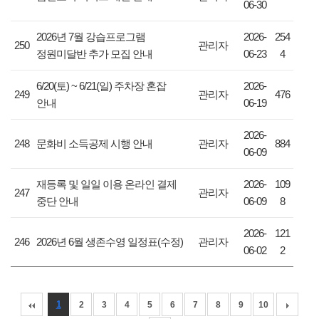
06-30
2026년 7월 강습프로그램
2026-
254
250
관리자
정원미달반 추가 모집 안내
06-23
4
6/20(토) ~ 6/21(일) 주차장 혼잡
2026-
249
관리자
476
안내
06-19
2026-
248
문화비 소득공제 시행 안내
관리자
884
06-09
재등록 및 일일 이용 온라인 결제
2026-
109
247
관리자
중단 안내
06-09
8
2026-
121
246
2026년 6월 생존수영 일정표(수정)
관리자
06-02
2
1
2
3
4
5
6
7
8
9
10