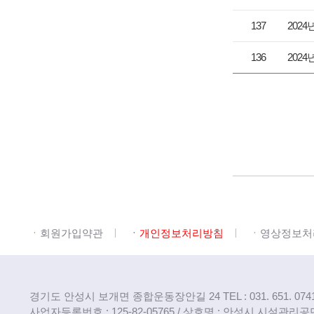
137
202
136
202
다음
마지막
ㆍ회원가입약관
ㆍ개인정보처리방침
ㆍ영상정보처
경기도 안성시 보개면 종합운동장안길 24
TEL : 031. 651. 074
사업자등록번호 : 125-82-05765 / 상호명 : 안성시 시설관리공단 / 대표자명