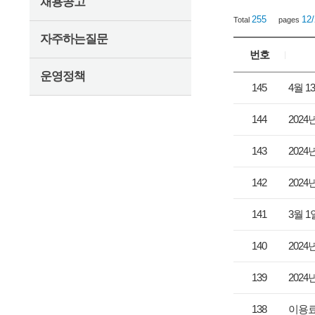
채용공고
255
12
Total
pages
자주하는질문
번호
운영정책
펼치기
145
4월 
144
202
143
202
142
202
141
3월 
140
202
139
202
138
이용료