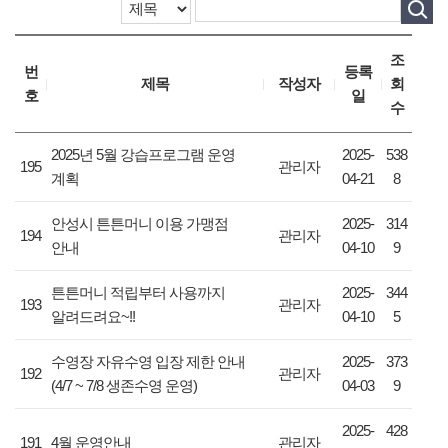
조
번
등록
제목
작성자
회
호
일
수
2025년 5월 강습프로그램 운영
2025-
538
195
관리자
계획
04-21
8
안성시 튼튼머니 이용 가맹점
2025-
314
194
관리자
안내
04-10
9
튼튼머니 적립부터 사용까지
2025-
344
193
관리자
알려드려요~!!
04-10
5
수영장 자유수영 입장 제한 안내
2025-
373
192
관리자
(4/7 ~ 7/8 생존수영 운영)
04-03
9
2025-
428
191
4월 운영안내
관리자